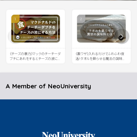
《チーズの暴力》マックのチーチーダ
《裏ワザ》入れるだけでふわふわ復
ブチにあれをするとチーズの波に溺
活！タオルを蘇らせる魔法の調味料
れると話題に
とは？
A Member of NeoUniversity