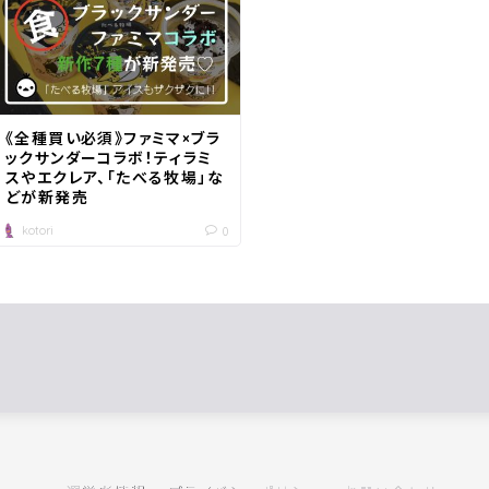
《全種買い必須》ファミマ×ブラ
ックサンダーコラボ！ティラミ
スやエクレア、「たべる牧場」な
どが新発売
kotori
0