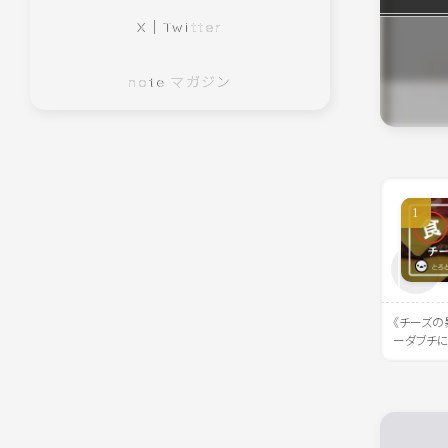
X｜Twitter
note マガジン
《チーズの
ーダブチ
の波に溺