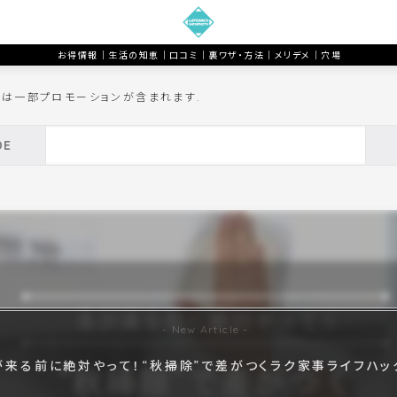
お得情報｜生活の知恵｜口コミ｜裏ワザ・方法｜メリデメ｜穴場
トは一部プロモーションが含まれます.
が来る前に絶対やって！“秋掃除”で差がつくラク家事ライフハック