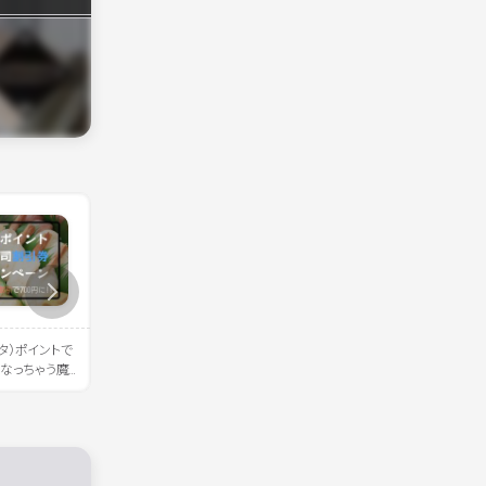
ンタ）ポイントで
《新作は黒い毛布…？》2025年フ
《挑戦》地図のゼンリンが
になっちゃう魔
ァミリーマートとブラックサンダ
47都道府県ピンズを全国
ーのコラボ商品、新作もザクザク
みた
登場！