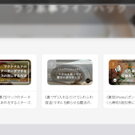
暴力》マックのチーチ
《裏ワザ》入れるだけでふわふわ
《裏技》Ponta（ポ
にあれをするとチーズ
復活！タオルを蘇らせる魔法の調
くら寿司3割引券
れると話題に
味料とは？
法