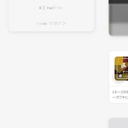
X｜Twitter
note マガジン
《チーズの
ーダブチ
の波に溺