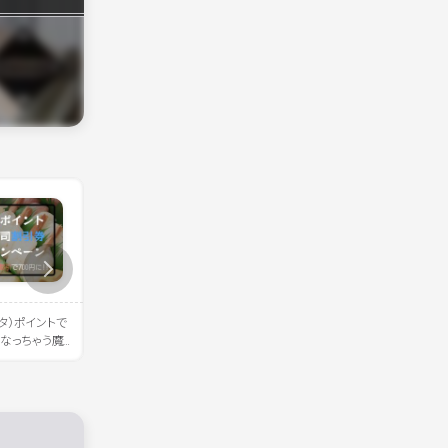
ンタ）ポイントで
《新作は黒い毛布…？》2025年フ
《挑戦》地図のゼンリンが
になっちゃう魔
ァミリーマートとブラックサンダ
47都道府県ピンズを全国
ーのコラボ商品、新作もザクザク
みた
登場！