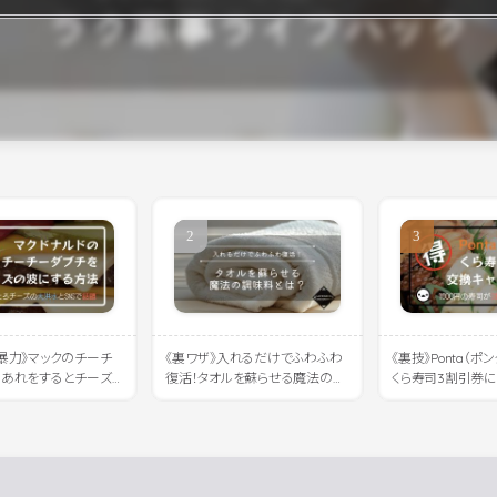
暴力》マックのチーチ
《裏ワザ》入れるだけでふわふわ
《裏技》Ponta（ポ
にあれをするとチーズ
復活！タオルを蘇らせる魔法の調
くら寿司3割引券
れると話題に
味料とは？
法