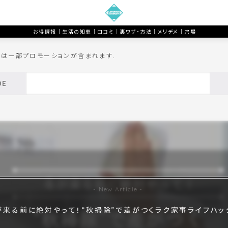
お得情報｜生活の知恵｜口コミ｜裏ワザ・方法｜メリデメ｜穴場
トは一部プロモーションが含まれます.
が来る前に絶対やって！“秋掃除”で差がつくラク家事ライフハック