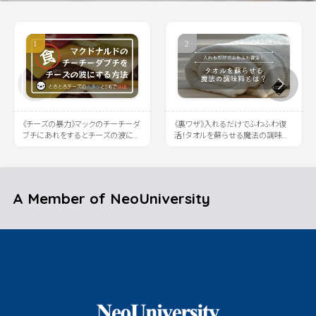
《チーズの暴力》マックのチーチーダ
《裏ワザ》入れるだけでふわふわ復
ブチにあれをするとチーズの波に溺
活！タオルを蘇らせる魔法の調味料
れると話題に
とは？
A Member of NeoUniversity