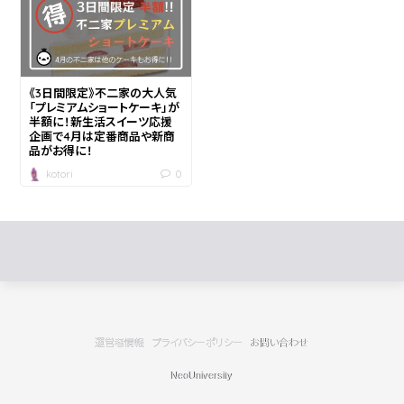
《3日間限定》不二家の大人気
「プレミアムショートケーキ」が
半額に！新生活スイーツ応援
企画で4月は定番商品や新商
品がお得に！
0
kotori
運営者情報
プライバシーポリシー
お問い合わせ
NeoUniversity