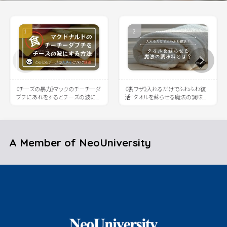
《チーズの暴力》マックのチーチーダ
《裏ワザ》入れるだけでふわふわ復
ブチにあれをするとチーズの波に溺
活！タオルを蘇らせる魔法の調味料
れると話題に
とは？
A Member of NeoUniversity