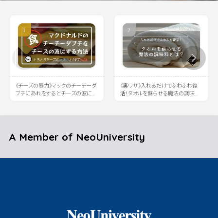
《チーズの暴力》マックのチーチーダ
《裏ワザ》入れるだけでふわふわ復
ブチにあれをするとチーズの波に溺
活！タオルを蘇らせる魔法の調味料
れると話題に
とは？
A Member of NeoUniversity