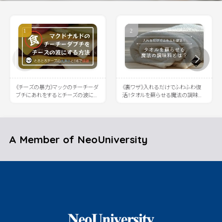
《チーズの暴力》マックのチーチーダ
《裏ワザ》入れるだけでふわふわ復
ブチにあれをするとチーズの波に溺
活！タオルを蘇らせる魔法の調味料
れると話題に
とは？
A Member of NeoUniversity