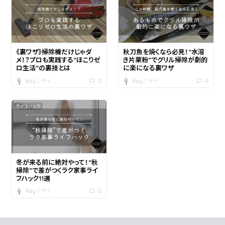
《裏ワザ》掃除機だけじゃダ
秋刀魚を焼くなら必見！“水溶
メ！？プロも実践する“ほこりゼ
き片栗粉”でグリル掃除が劇的
ロ生活”の裏技とは
に楽になる裏ワザ
0
0
Kay｜ケイ
Kay｜ケイ
ライフハック
冬が来る前に絶対やって！“秋
掃除”で差がつくラク家事ライ
フハック11選
0
Kay｜ケイ