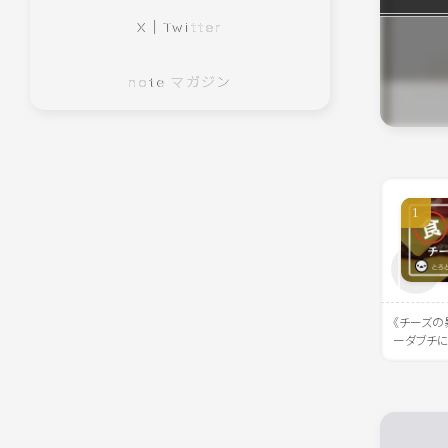
X｜Twitter
note マガジン
《チーズの
ーダブチ
の波に溺