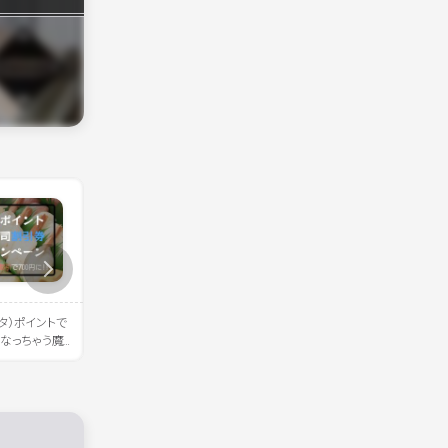
ンタ）ポイントで
《新作は黒い毛布…？》2025年フ
《挑戦》地図のゼンリンが
になっちゃう魔
ァミリーマートとブラックサンダ
47都道府県ピンズを全国
ーのコラボ商品、新作もザクザク
みた
登場！