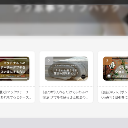
暴力》マックのチーチ
《裏ワザ》入れるだけでふわふわ
《裏技》Ponta（ポ
にあれをするとチーズ
復活！タオルを蘇らせる魔法の調
くら寿司3割引券
れると話題に
味料とは？
法