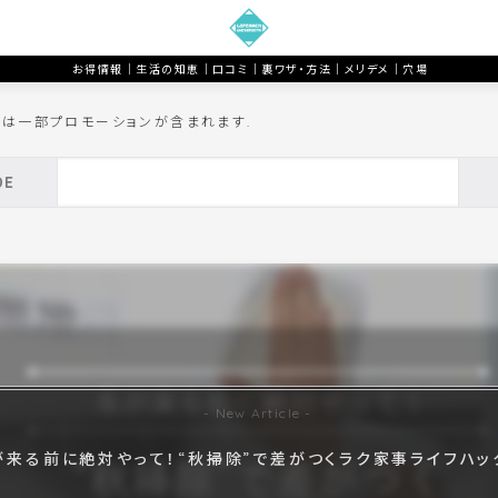
お得情報｜生活の知恵｜口コミ｜裏ワザ・方法｜メリデメ｜穴場
トは一部プロモーションが含まれます.
が来る前に絶対やって！“秋掃除”で差がつくラク家事ライフハック